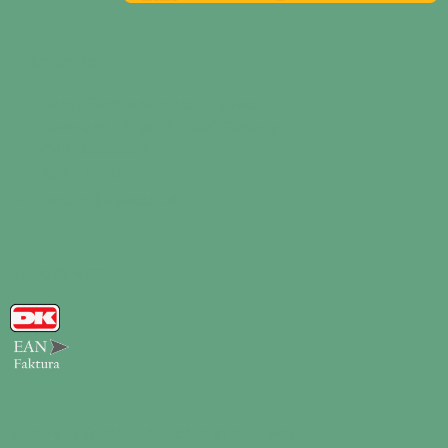
KONTAKT OS
Dansk Eventservice ApS - Lejfesttelt
Naverland 26, port 5, 2600 Glostrup
CVR: 34603006
50 58 50 68
kontakt@lejfesttelt.dk
VI MODTAGER
© 2026 Lejfesttelt | Alle priser er inkl. moms.