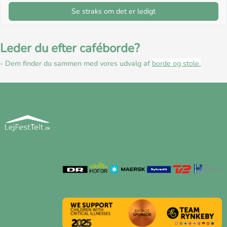
Se straks om det er ledigt
Leder du efter caféborde?
- Dem finder du sammen med vores udvalg af
borde og stole.
HVEM ER VI
Vi tilbyder teltudlejning til København og
Sjælland. Lejfesttelt.dk udlejer festtelte og andet
Mere om os
udstyr og services til fest og events. Blandt
vores kunder er: