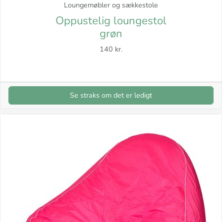
Loungemøbler og sækkestole
Oppustelig loungestol
grøn
140 kr.
Se straks om det er ledigt