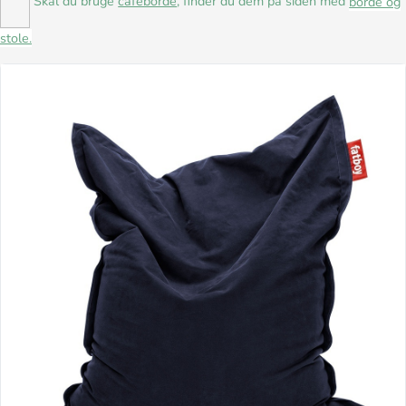
Skal du bruge
caféborde
, finder du dem på siden med
borde og
stole.