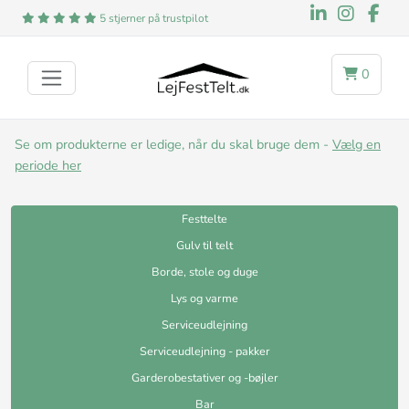
5 stjerner på trustpilot
0
Se om produkterne er ledige, når du skal bruge dem -
Vælg en
periode her
Festtelte
Gulv til telt
Borde, stole og duge
Lys og varme
Serviceudlejning
Serviceudlejning - pakker
Garderobestativer og -bøjler
Bar