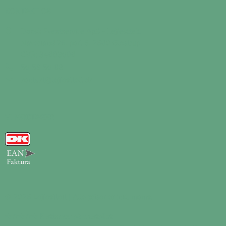
KONTAKT OS
Dansk Eventservice ApS - Lejfesttelt
Naverland 26, port 5, 2600 Glostrup
CVR: 34603006
50 58 50 68
kontakt@lejfesttelt.dk
VI MODTAGER
© 2026 Lejfesttelt | Alle priser er inkl. moms.
★★★★★
5 stjerner på trustpilot