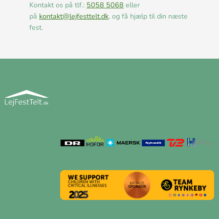
Kontakt os på tlf.:
5058 5068
eller
på
kontakt@lejfesttelt.dk
, og få hjælp til din næste
fest.
HVEM ER VI
Vi tilbyder teltudlejning til København og
Sjælland. Lejfesttelt.dk udlejer festtelte og andet
Mere om os
udstyr og services til fest og events. Blandt
vores kunder er: