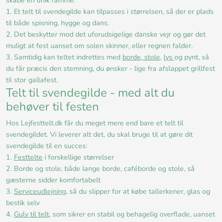
skabe en unik ramme:
1. Et telt til svendegilde kan tilpasses i størrelsen, så der er plads
til både spisning, hygge og dans.
2. Det beskytter mod det uforudsigelige danske vejr og gør det
muligt at fest uanset om solen skinner, eller regnen falder.
3. Samtidig kan teltet indrettes med
borde, stole
,
lys
og pynt, så
du får præcis den stemning, du ønsker - lige fra afslappet grillfest
til stor gallafest.
Telt til svendegilde - med alt du
behøver til festen
Hos Lejfesttelt.dk får du meget mere end bare et telt til
svendegildet. Vi leverer alt det, du skal bruge til at gøre dit
svendegilde til en succes:
1.
Festtelte
i forskellige størrelser
2. Borde og stole, både lange borde, caféborde og stole, så
gæsterne sidder komfortabelt
3.
Serviceudlejning
, så du slipper for at købe tallerkener, glas og
bestik selv
4.
Gulv til telt
, som sikrer en stabil og behagelig overflade, uanset