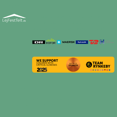
HVEM ER VI
Vi tilbyder teltudlejning til København og
Sjælland. Lejfesttelt.dk udlejer festtelte og andet
Mere om os
udstyr og services til fest og events. Blandt
vores kunder er:
KONTAKT OS
Dansk Eventservice ApS - Lejfesttelt
Naverland 26, port 5, 2600 Glostrup
CVR: 34603006