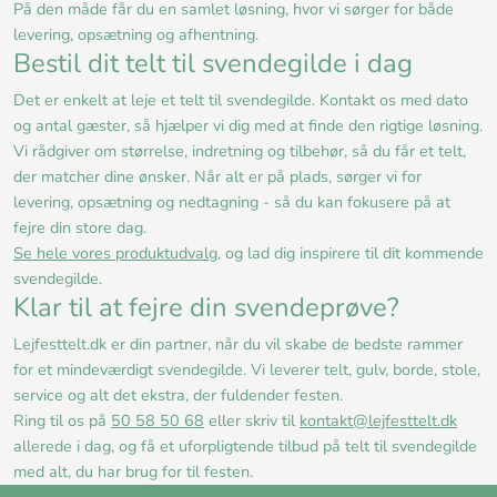
På den måde får du en samlet løsning, hvor vi sørger for både
levering, opsætning og afhentning.
Bestil dit telt til svendegilde i dag
Det er enkelt at leje et telt til svendegilde. Kontakt os med dato
og antal gæster, så hjælper vi dig med at finde den rigtige løsning.
Vi rådgiver om størrelse, indretning og tilbehør, så du får et telt,
der matcher dine ønsker. Når alt er på plads, sørger vi for
levering, opsætning og nedtagning - så du kan fokusere på at
fejre din store dag.
Se hele vores produktudvalg
, og lad dig inspirere til dit kommende
svendegilde.
Klar til at fejre din svendeprøve?
Lejfesttelt.dk er din partner, når du vil skabe de bedste rammer
for et mindeværdigt svendegilde. Vi leverer telt, gulv, borde, stole,
service og alt det ekstra, der fuldender festen.
Ring til os på
50 58 50 68
eller skriv til
kontakt@lejfesttelt.dk
allerede i dag, og få et uforpligtende tilbud på telt til svendegilde
med alt, du har brug for til festen.