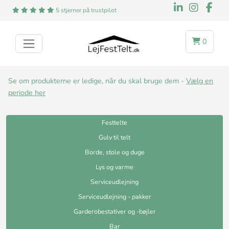
5 stjerner på trustpilot
0
Se om produkterne er ledige, når du skal bruge dem -
Vælg en
periode her
Festtelte
Gulv til telt
Borde, stole og duge
Lys og varme
Serviceudlejning
Serviceudlejning - pakker
Garderobestativer og -bøjler
Bar