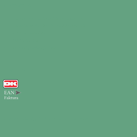
KONTAKT OS
Dansk Eventservice ApS - Lejfesttelt
Naverland 26, port 5, 2600 Glostrup
CVR: 34603006
50 58 50 68
kontakt@lejfesttelt.dk
VI MODTAGER
© 2026 Lejfesttelt | Alle priser er inkl. moms.
★★★★★
5 stjerner på trustpilot