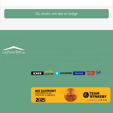
Se straks om det er ledigt
HVEM ER VI
Vi tilbyder teltudlejning til København og
Sjælland. Lejfesttelt.dk udlejer festtelte og andet
Mere om os
udstyr og services til fest og events. Blandt
vores kunder er: