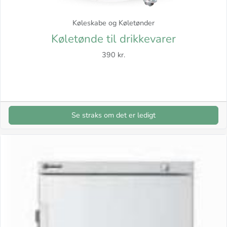
Køleskabe og Køletønder
Køletønde til drikkevarer
390 kr.
Se straks om det er ledigt