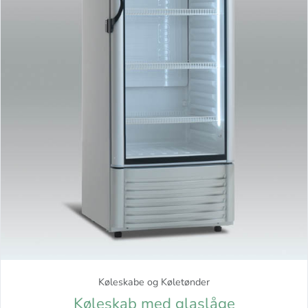
Køleskabe og Køletønder
Køleskab med glaslåge