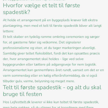
Hvorfor vælge et telt til første
spadestik?
At holde et arrangement på en byggeplads kræver lidt ekstra
planlægning, men med et telt til første spadestik bliver alt langt
lettere:
Et telt skaber en tydelig ramme omkring ceremonien og sørger
for, at gæsterne føler sig velkomne. Det signalerer
professionalisme og viser, at du tager markeringen alvorligt.
Samtidig giver teltet fleksibilitet, fordi det kan opsættes præcis
der, hvor arrangementet skal holdes - lige ved selve
byggegrunden eller tættere på adgangsveje for nem logistik.
Arrangementet kan gennemføres året rundt, uanset om det er en
varm sommerdag eller en kølig efterårsformiddag, da vi også
tilbyder gulv, varme, belysning og meget mere.
Telt til første spadestik - og alt du skal
bruge til festen
Hos Lejfesttelt.dk leverer vi ikke kun teltet til første spadestik,
men hele pakken, så du slipper for at koordinere med flere