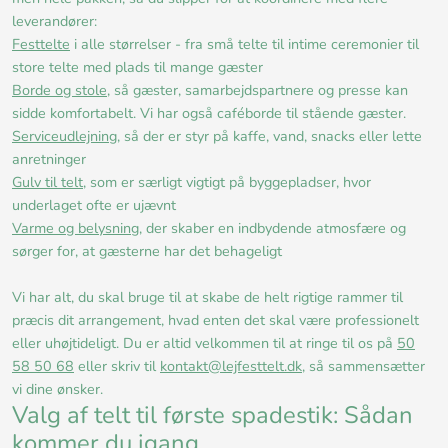
leverandører:
Festtelte
i alle størrelser - fra små telte til intime ceremonier til
store telte med plads til mange gæster
Borde og stole
, så gæster, samarbejdspartnere og presse kan
sidde komfortabelt. Vi har også caféborde til stående gæster.
Serviceudlejning
, så der er styr på kaffe, vand, snacks eller lette
anretninger
Gulv til telt
, som er særligt vigtigt på byggepladser, hvor
underlaget ofte er ujævnt
Varme og belysning
, der skaber en indbydende atmosfære og
sørger for, at gæsterne har det behageligt
Vi har alt, du skal bruge til at skabe de helt rigtige rammer til
præcis dit arrangement, hvad enten det skal være professionelt
eller uhøjtideligt. Du er altid velkommen til at ringe til os på
50
58 50 68
eller skriv til
kontakt@lejfesttelt.dk
, så sammensætter
vi dine ønsker.
Valg af telt til første spadestik: Sådan
kommer du igang