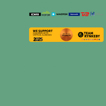
udstyr og services til fest og events. Blandt
vores kunder er:
KONTAKT OS
Dansk Eventservice ApS - Lejfesttelt
Naverland 26, port 5, 2600 Glostrup
CVR: 34603006
50 58 50 68
kontakt@lejfesttelt.dk
VI MODTAGER