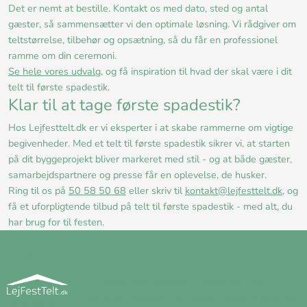
Det er nemt at bestille. Kontakt os med dato, sted og antal
gæster, så sammensætter vi den optimale løsning. Vi rådgiver om
teltstørrelse, tilbehør og opsætning, så du får en professionel
ramme om din ceremoni.
Se hele vores udvalg
, og få inspiration til hvad der skal være i dit
telt til første spadestik.
Klar til at tage første spadestik?
Hos Lejfesttelt.dk er vi eksperter i at skabe rammerne om vigtige
begivenheder. Med et telt til første spadestik sikrer vi, at starten
på dit byggeprojekt bliver markeret med stil - og at både gæster,
samarbejdspartnere og presse får en oplevelse, de husker.
Ring til os på
50 58 50 68
eller skriv til
kontakt@lejfesttelt.dk
, og
få et uforpligtende tilbud på telt til første spadestik - med alt, du
har brug for til festen.
HVEM ER VI
Vi tilbyder teltudlejning til København og
Sjælland. Lejfesttelt.dk udlejer festtelte og andet
Mere om os