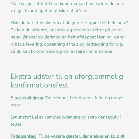
Når du lejer et telt til en konfirmation hos os, kan du selv
vælge, hvor meget du ønsker at stå for.
Hvis du har et ønske om at du gerne vil gøre det hele selv?
Så kan du afhente, opsætte og returnere teltet på egen
hånd. Ønsker du derimod en helt afslappet løsning, klarer
vi både levering,
opsætning af telt
og nedtagning for dig,
så du kan koncentrere dig om at fejre konfirmanden.
Ekstra udstyr til en uforglemmelig
konfirmationsfest
Serviceudlejning
:
Tallerkener, bestik, glas, fade og meget
mere
Lydudstyr
:
Lej et komplet lydanlæg og skab dansegulv i
teltet
Fadølsanlæg
: Til de voksne gæster, der ønsker en kold øl