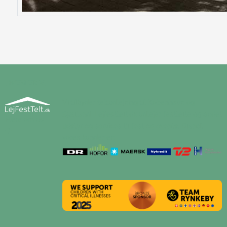
HVEM ER VI
Vi tilbyder teltudlejning til København og
Sjælland. Lejfesttelt.dk udlejer festtelte og andet
Mere om os
udstyr og services til fest og events. Blandt
vores kunder er: