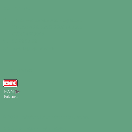
KONTAKT OS
Dansk Eventservice ApS - Lejfesttelt
Naverland 26, port 5, 2600 Glostrup
CVR: 34603006
50 58 50 68
kontakt@lejfesttelt.dk
VI MODTAGER
© 2026 Lejfesttelt | Alle priser er inkl. moms.
★★★★★
5 stjerner på trustpilot