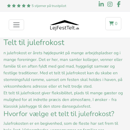
5 stjerner på trustpilot
0
Telt til julefrokost
n julefrokost er årets højdepunkt på mange arbejdspladser og i
mange foreninger. Det er her, man samler kolleger, venner eller
familie til en aften fyldt med god mad, hyggeligt samvær og
festlige traditioner. Med et telt til julefrokost kan du skabe en
stemningsfuld ramme, uanset om festen skal holdes i haven, på
virksomhedens adresse eller et helt tredje sted.
Et telt til julefrokost giver fleksibilitet, plads til mange gæster og
mulighed for at indrette præcis den atmosfære, I ønsker - fra
klassisk julehygge til den store dansegulvsfest.
Hvorfor vælge et telt til julefrokost?
Julefrokosten er en begivenhed, som de fleste har set frem til