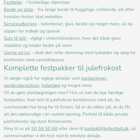
Festtelte
- i forskellige størrelser
Borde og stole
- fra lange borde til hyggelige caféborde, alt efter
hvordan festen skal indrettes
Serviceudlejning
- tallerkener, glas, bestik og meget mere, så du
slipper for indkøb og opvask
Gulv til telt
- vigtigt i vintermånederne, hvor det både giver
stabilitet og holder bedre på varm
Varme og lys
- skab den rette stemning med lyskæder og sørg for
komforten med varmeblæsere
Komplette festpakker til julefrokost
Vi sørger også for vigtige detaljer som
barløsninger
,
garderobestativer
,
lydanlæg
og meget mere.
Vil du gøre planlægningen nem? Hos os kan du leje færdige
festpakker, hvor telt til julefrokost kombineres med alt, du
overhovedet har brug for til festen. Så er du sikker på, at du får
alt det nødvendige i én samlet løsning. Perfekt til både private
julefrokoster og store firmaevents.
Ring til os på
50 58 50 68
eller skriv til
kontakt@lejfesttelt.dk
, så
sammensætter vi din fest ned til mindste detalje.