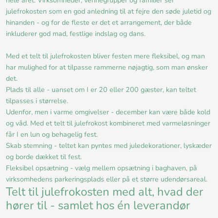
hele året. Virksomheder, vennegrupper og familier ser
julefrokosten som en god anledning til at fejre den søde juletid og
hinanden - og for de fleste er det et arrangement, der både
inkluderer god mad, festlige indslag og dans.
Med et telt til julefrokosten bliver festen mere fleksibel, og man
har mulighed for at tilpasse rammerne nøjagtig, som man ønsker
det.
Plads til alle - uanset om I er 20 eller 200 gæster, kan teltet
tilpasses i størrelse.
Udenfor, men i varme omgivelser - december kan være både kold
og våd. Med et telt til julefrokost kombineret med varmeløsninger
får I en lun og behagelig fest.
Skab stemning - teltet kan pyntes med juledekorationer, lyskæder
og borde dækket til fest.
Fleksibel opsætning - vælg mellem opsætning i baghaven, på
virksomhedens parkeringsplads eller på et større udendørsareal.
Telt til julefrokosten med alt, hvad der
hører til - samlet hos én leverandør