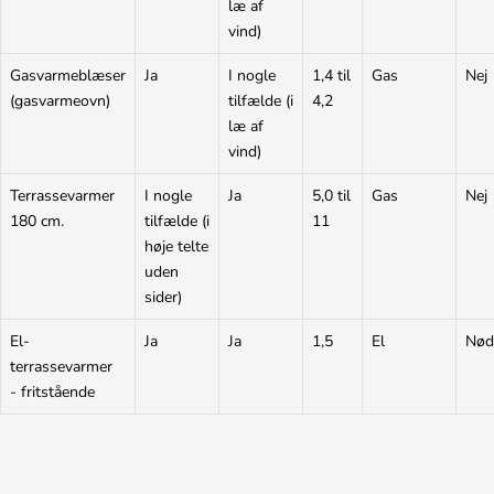
læ af
vind)
Gasvarmeblæser
Ja
I nogle
1,4 til
Gas
Nej
(gasvarmeovn)
tilfælde (i
4,2
læ af
vind)
Terrassevarmer
I nogle
Ja
5,0 til
Gas
Nej
180 cm.
tilfælde (i
11
høje telte
uden
sider)
El-
Ja
Ja
1,5
El
Nød
terrassevarmer
- fritstående