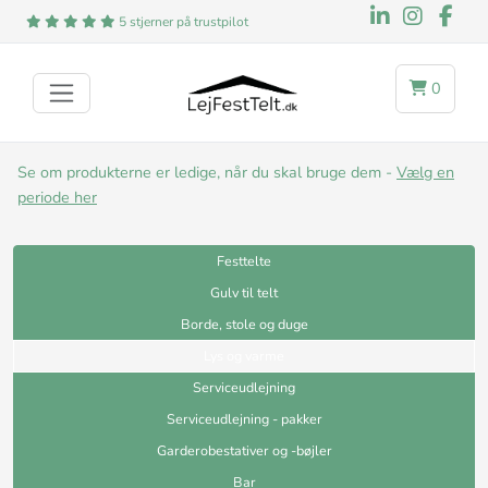
5 stjerner på trustpilot
0
Se om produkterne er ledige, når du skal bruge dem -
Vælg en
periode her
Festtelte
Gulv til telt
Borde, stole og duge
Lys og varme
Serviceudlejning
Serviceudlejning - pakker
Garderobestativer og -bøjler
Bar