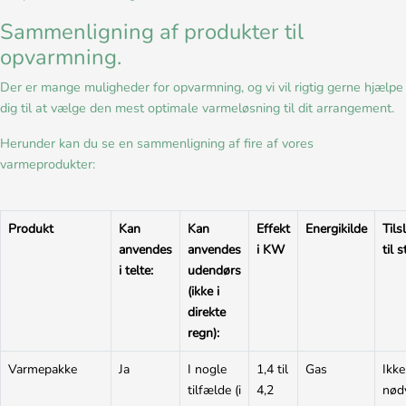
Sammenligning af produkter til
opvarmning.
Der er mange muligheder for opvarmning, og vi vil rigtig gerne hjælpe
dig til at vælge den mest optimale varmeløsning til dit arrangement.
Herunder kan du se en sammenligning af fire af vores
varmeprodukter:
Produkt
Kan
Kan
Effekt
Energikilde
Tils
anvendes
anvendes
i KW
til 
i telte:
udendørs
(ikke i
direkte
regn):
Varmepakke
Ja
I nogle
1,4 til
Gas
Ikke
tilfælde (i
4,2
nød