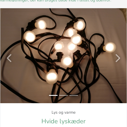
varmeløsninger, der kan bruges både inde i teltet og udenfor.
Previous
Next
Lys og varme
Hvide lyskæder