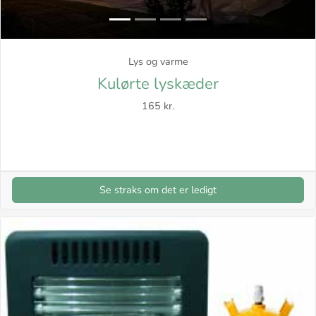
Lys og varme
Kulørte lyskæder
165 kr.
Se straks om det er ledigt