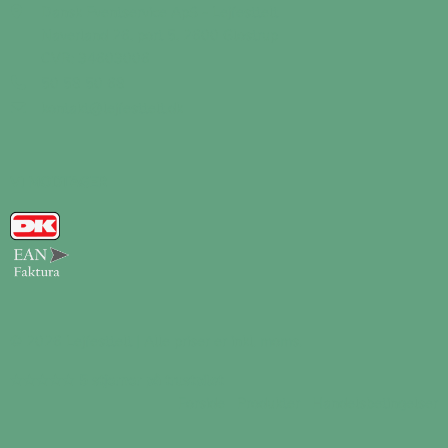
Dansk Eventservice ApS - Lejfesttelt
Naverland 26, port 5, 2600 Glostrup
CVR: 34603006
50 58 50 68
kontakt@lejfesttelt.dk
VI MODTAGER
© 2026 Lejfesttelt | Alle priser er inkl. moms.
★★★★★
5 stjerner på trustpilot
Forside
Produkter
Handelsbetingelser