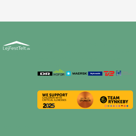
HVEM ER VI
Vi tilbyder teltudlejning til København og
Sjælland. Lejfesttelt.dk udlejer festtelte og andet
Mere om os
udstyr og services til fest og events. Blandt
vores kunder er:
KONTAKT OS