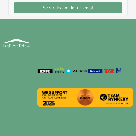
Se straks om det er ledigt
HVEM ER VI
Vi tilbyder teltudlejning til København og
Sjælland. Lejfesttelt.dk udlejer festtelte og andet
Mere om os
udstyr og services til fest og events. Blandt
vores kunder er:
KONTAKT OS