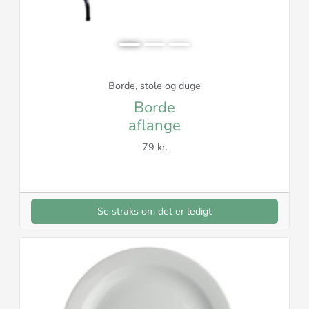
Borde, stole og duge
Borde
aflange
79 kr.
Se straks om det er ledigt