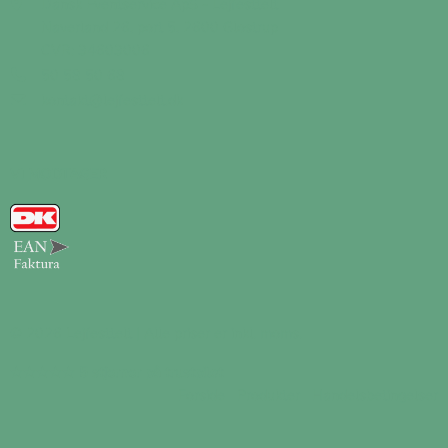
Dansk Eventservice ApS - Lejfesttelt
Naverland 26, port 5, 2600 Glostrup
CVR: 34603006
50 58 50 68
kontakt@lejfesttelt.dk
VI MODTAGER
© 2026 Lejfesttelt | Alle priser er inkl. moms.
★★★★★
5 stjerner på trustpilot
Forside
Produkter
Handelsbetingelser