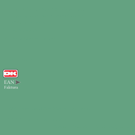
Dansk Eventservice ApS - Lejfesttelt
Naverland 26, port 5, 2600 Glostrup
CVR: 34603006
50 58 50 68
kontakt@lejfesttelt.dk
VI MODTAGER
© 2026 Lejfesttelt | Alle priser er inkl. moms.
★★★★★
5 stjerner på trustpilot
Forside
Produkter
Handelsbetingelser