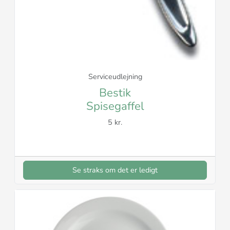
Serviceudlejning
Bestik
Spisegaffel
5 kr.
Se straks om det er ledigt