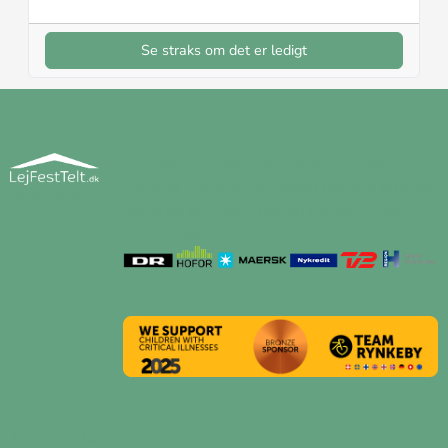
Se straks om det er ledigt
HVEM ER VI
Vi tilbyder teltudlejning til København og
Sjælland. Lejfesttelt.dk udlejer festtelte og andet
Mere om os
udstyr og services til fest og events. Blandt
vores kunder er:
KONTAKT OS