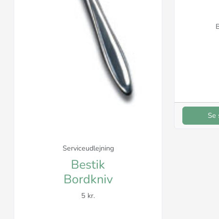
B
Se 
Serviceudlejning
Bestik
Bordkniv
5 kr.