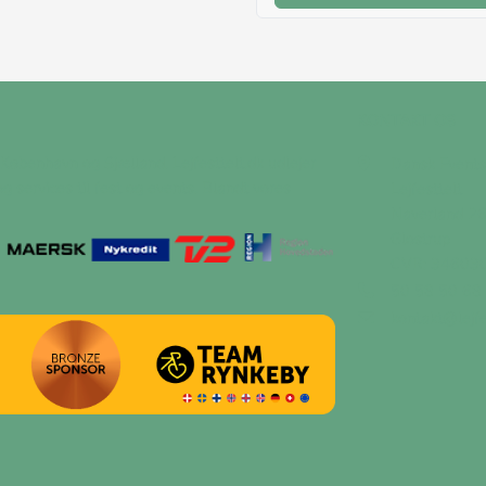
KONTAKT OS
il København og Sjælland. Lejfesttelt.dk udlejer
Dansk Events
g services til fest og events. Blandt vores
Lejfesttelt
Naverland 26
Glostrup
CVR: 34603
50 58 50 68
kontakt@lejfe