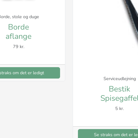
orde, stole og duge
Borde
aflange
79 kr.
straks om det er ledigt
Serviceudlejning
Bestik
Spisegaffe
5 kr.
Se straks om det er le