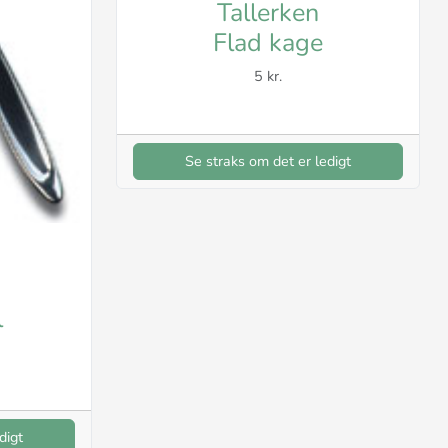
Tallerken
Flad kage
5 kr.
Se straks om det er ledigt
l
digt