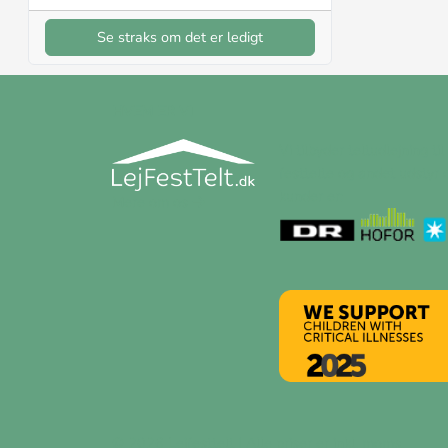
Se straks om det er ledigt
HVEM ER VI
Vi tilbyder teltudlejning t
festtelte og andet udstyr o
kunder er:
Mere om os
© 2026 Lejfesttelt | Alle priser er inkl. moms.