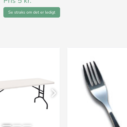
Pris 5 kr.
Se straks om det er ledigt
Next