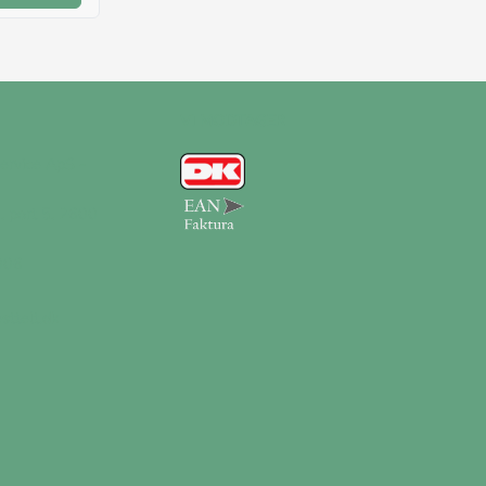
VI MODTAGER
ervice ApS -
, port 5, 2600
006
sttelt.dk