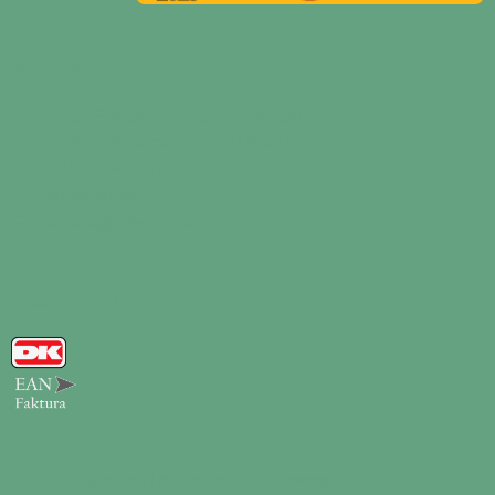
KONTAKT OS
Dansk Eventservice ApS - Lejfesttelt
Naverland 26, port 5, 2600 Glostrup
CVR: 34603006
50 58 50 68
kontakt@lejfesttelt.dk
VI MODTAGER
© 2026 Lejfesttelt | Alle priser er inkl. moms.