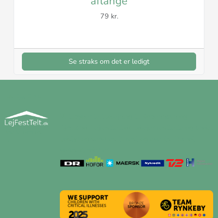
aflange
79 kr.
Se straks om det er ledigt
HVEM ER VI
Vi tilbyder teltudlejning til København og
Sjælland. Lejfesttelt.dk udlejer festtelte og andet
Mere om os
udstyr og services til fest og events. Blandt
vores kunder er: