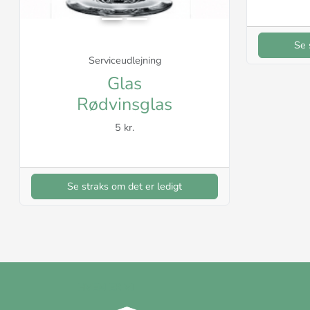
Se 
Serviceudlejning
Glas
Rødvinsglas
5 kr.
Se straks om det er ledigt
HVEM ER VI