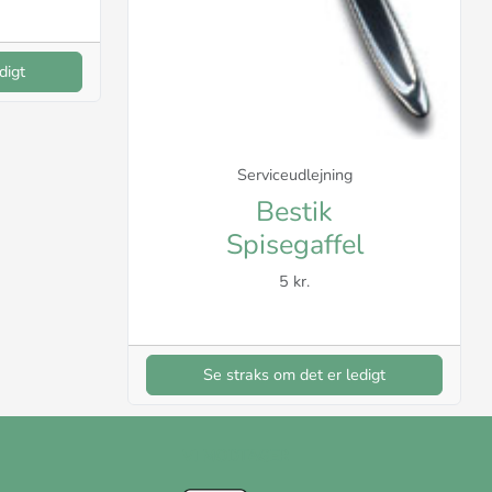
digt
Serviceudlejning
Bestik
Spisegaffel
5 kr.
Se straks om det er ledigt
VI MODTAGER