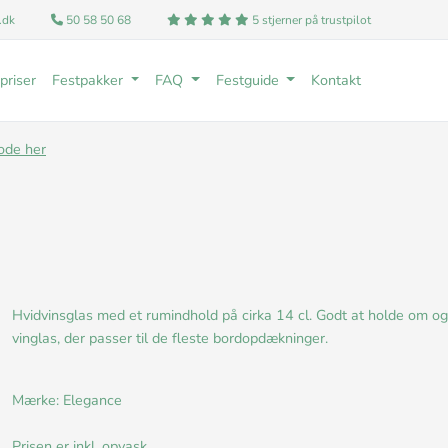
.dk
50 58 50 68
5 stjerner på trustpilot
priser
Festpakker
FAQ
Festguide
Kontakt
ode her
Hvidvinsglas med et rumindhold på cirka 14 cl. Godt at holde om og pa
vinglas, der passer til de fleste bordopdækninger.
Mærke: Elegance
Prisen er inkl. opvask