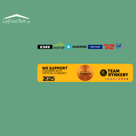
HVEM ER VI
Vi tilbyder teltudlejning til København og
Sjælland. Lejfesttelt.dk udlejer festtelte og andet
Mere om os
udstyr og services til fest og events. Blandt
vores kunder er:
KONTAKT OS
Dansk Eventservice ApS - Lejfesttelt
Naverland 26, port 5, 2600 Glostrup
CVR: 34603006
50 58 50 68