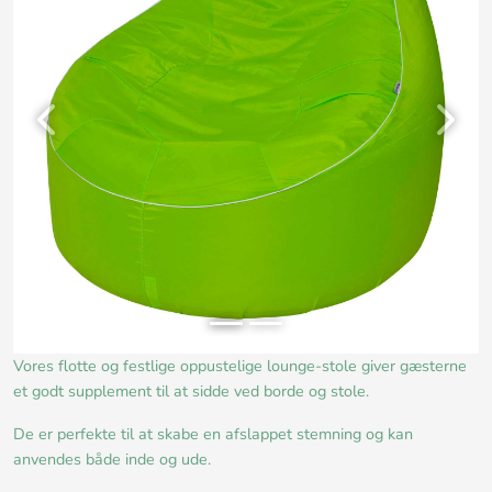
Previous
Next
Vores flotte og festlige oppustelige lounge-stole giver gæsterne
et godt supplement til at sidde ved borde og stole.
De er perfekte til at skabe en afslappet stemning og kan
anvendes både inde og ude.