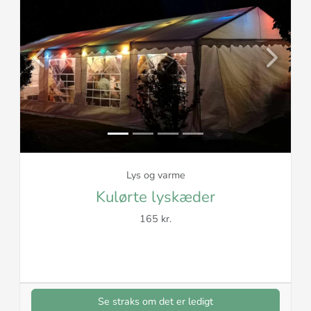
Previous
Next
Lys og varme
Kulørte lyskæder
165 kr.
Se straks om det er ledigt