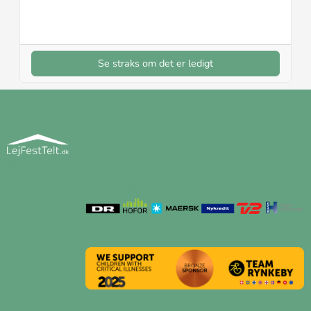
Se straks om det er ledigt
HVEM ER VI
Vi tilbyder teltudlejning til København og
Sjælland. Lejfesttelt.dk udlejer festtelte og andet
Mere om os
udstyr og services til fest og events. Blandt
vores kunder er: