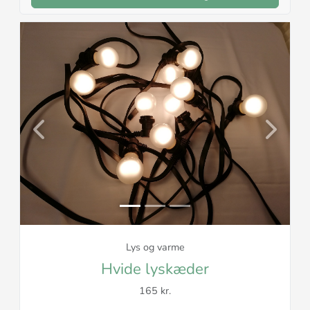
Previous
Next
Lys og varme
Hvide lyskæder
165 kr.