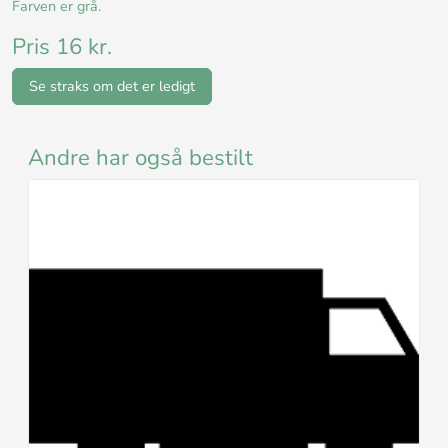
Farven er grå.
Pris 16 kr.
Se straks om det er ledigt
Andre har også bestilt