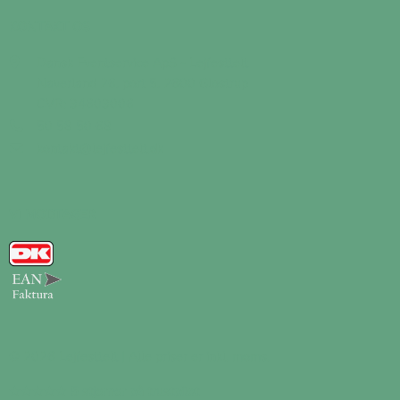
KONTAKT OS
Dansk Eventservice ApS - Lejfesttelt
Naverland 26, port 5, 2600 Glostrup
CVR: 34603006
50 58 50 68
kontakt@lejfesttelt.dk
VI MODTAGER
© 2026 Lejfesttelt | Alle priser er inkl. moms.
★★★★★
5 stjerner på trustpilot