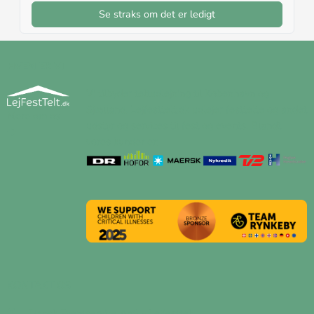
Se straks om det er ledigt
HVEM ER VI
Vi tilbyder teltudlejning til København og
Sjælland. Lejfesttelt.dk udlejer festtelte og andet
Mere om os
udstyr og services til fest og events. Blandt
vores kunder er:
KONTAKT OS
Dansk Eventservice ApS - Lejfesttelt