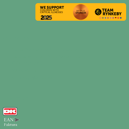
KONTAKT OS
Dansk Eventservice ApS - Lejfesttelt
Naverland 26, port 5, 2600 Glostrup
CVR: 34603006
50 58 50 68
kontakt@lejfesttelt.dk
VI MODTAGER