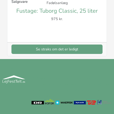
Salgsvare
Fadølsanlæg
Fustage: Tuborg Classic, 25 liter
975 kr.
Se straks om det er ledigt
HVEM ER VI
Vi tilbyder teltudlejning til København og
Sjælland. Lejfesttelt.dk udlejer festtelte og andet
Mere om os
udstyr og services til fest og events. Blandt
vores kunder er: